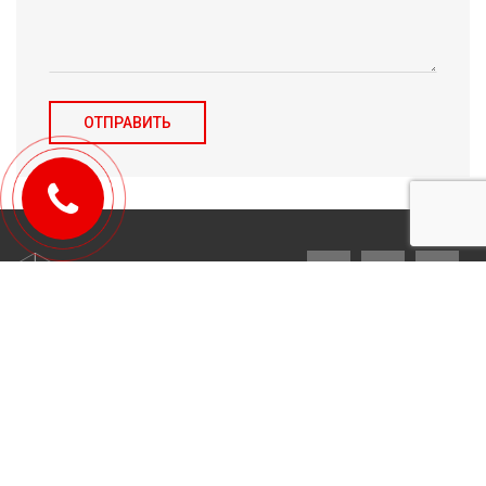
© 2010-2026 Michael Tulchenetskiy & Denys Derzhavets, Mortgage
Brokers, Northwood Mortgage Ltd. Lic#10349. 300-7676 Woodbine Ave.,
Markham, ON L3R 2N2. All Rights Reserved.
Design & development by
YarusGroup
.