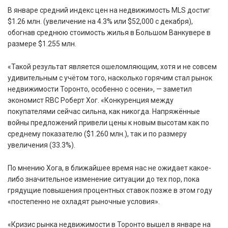
В январе средний индекс цен на недвижимость MLS достиг
$1.26 млн. (увеличение на 4.3% или $52,000 с декабря),
обогнав среднюю стоимость жилья в Большом Ванкувере в
размере $1.255 млн.
«Такой результат является ошеломляющим, хотя и не совсем
удивительным с учётом того, насколько горячим стал рынок
недвижимости Торонто, особенно с осени», — заметил
экономист RBC Роберт Хог. «Конкуренция между
покупателями сейчас сильна, как никогда. Напряжённые
войны предложений привели цены к новым высотам как по
среднему показателю ($1.260 млн.), так и по размеру
увеличения (33.3%).
По мнению Хога, в ближайшее время нас не ожидает какое-
либо значительное изменение ситуации до тех пор, пока
грядущие повышения процентных ставок позже в этом году
«постепенно не охладят рыночные условия».
«Кризис рынка недвижимости в Торонто вышел в январе на