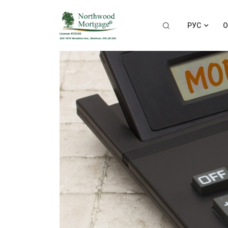
РУС
О