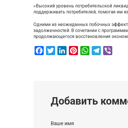
«Высокий уровень потребительской ликвид
поддерживать потребителей, помогая им из
Одними из неожиданных побочных эффекто
задолженностей. В сочетании с программа
продолжающегося восстановления экономик
Facebook
Twitter
LinkedIn
Pinterest
WhatsAp
Teleg
Vib
Добавить комм