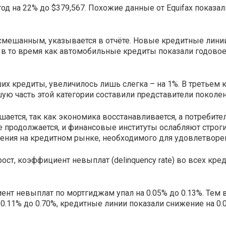
од на 22% до $379,567. Похожие данные от Equifax показа
мешанным, указывается в отчёте. Новые кредитные линии 
 в то время как автомобильные кредиты показали годовое 
 кредиты, увеличилось лишь слегка – на 1%. В третьем кв
ую часть этой категории составили представители поколен
ается, так как экономика восстанавливается, а потребите
ние продолжается, и финансовые институты ослабляют стро
ения на кредитном рынке, необходимого для удовлетворен
т, коэффициент невыплат (delinquency rate) во всех кре
нт невыплат по мортгиджам упал на 0.05% до 0.13%. Тем
.11% до 0.70%, кредитные линии показали снижение на 0.0