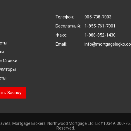
Телефон:
905-738-7003
Бесплатный:
1-855-761-7001
Факс:
1-888-852-1430
сты
Email:
info@mortgagelegko.c
ти
е Ставки
уляторы
кты
ать Заявку
avets, Mortgage Brokers, Northwood Mortgage Ltd. Lic#10349. 300-767
Reserved.