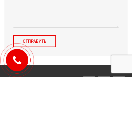
© 2010-2026 Michael Tulchenetskiy & Denys Derzhavets, Mortgage
Brokers, Northwood Mortgage Ltd. Lic#10349. 300-7676 Woodbine Ave.,
Markham, ON L3R 2N2. All Rights Reserved.
Design & development by
YarusGroup
.