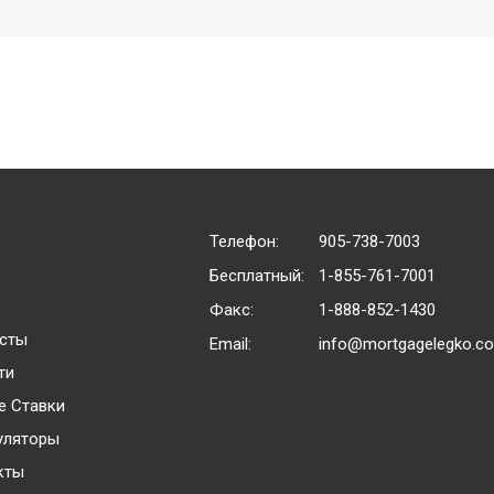
Телефон:
905-738-7003
Бесплатный:
1-855-761-7001
Факс:
1-888-852-1430
сты
Email:
info@mortgagelegko.c
ти
е Ставки
уляторы
кты