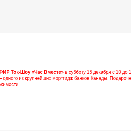
ИР Ток-Шоу «Час Вместе»
в субботу 15 декабря с 10 до 
al — одного из крупнейших мортгидж банков Канады. Подаро
ижимости.
p
ram
er