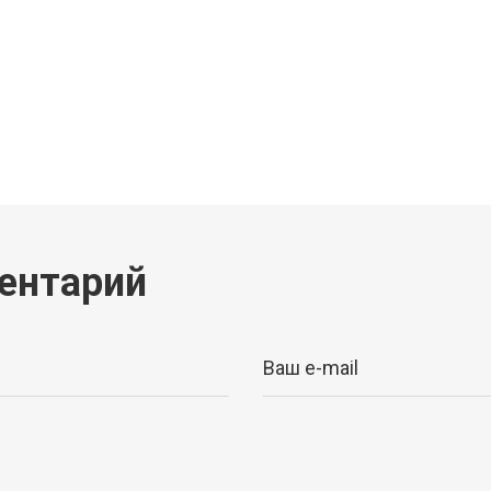
p
ram
er
ентарий