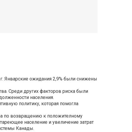
1г. Январские ожидания 2,9% были снижены
тва. Среди других факторов риска были
долженности населения.
тивную политику, которая помогла
на по возвращению к положителному
стареющее население и увеличение затрат
истемы Канады.