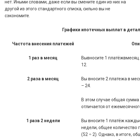
нет. Иными словами, даже если вы смените один из них на
другой из этого стандартного списка, сильно вы не
сэкономите.
Графики ипотечных выплат в дета
Частота внесения платежей
Опи
1 раз в месяц
Вывносите 1 платёжвмесяц
12.
2 раза в месяц
Вы вносите 2 платежа в ме
– 24.
В этом случае общая сумма 
отличается от ежемесячног
1
разв
2
недели
Вы вносите 1 платёж каждые 
недели, общее количество п
(52 ÷ 2). Однако, в итоге, 