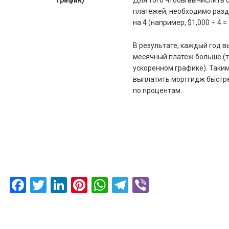
платежей, необходимо раз
на 4 (например, $1,000 ÷ 4 =
В результате, каждый год в
месячный платёж больше (т
ускоренном графике). Таки
выплатить мортгидж быстре
по процентам.
Facebook
Twitter
LinkedIn
Pinterest
WhatsApp
Telegram
Viber