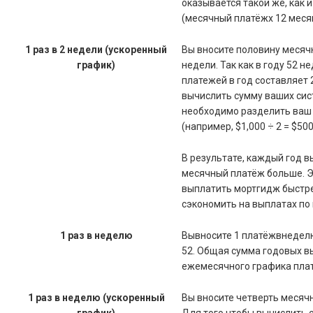
оказывается такой же, как
(месячный платёжx 12 месяц
1 раз в 2 недели (ускоренный
Вы вносите половину месяч
график)
недели. Так как в году 52 н
платежей в год составляет 2
вычислить сумму ваших сис
необходимо разделить ваш 
(например, $1,000 ÷ 2 = $500
В результате, каждый год в
месячный платёж больше. Э
выплатить мортгидж быстрее
сэкономить на выплатах по
1 раз в неделю
Вывносите 1 платёжвнедел
52. Общая сумма годовых в
ежемесячного графика пла
1 раз в неделю (ускоренный
Вы вносите четверть месяч
график)
Для того чтобы вычислить 