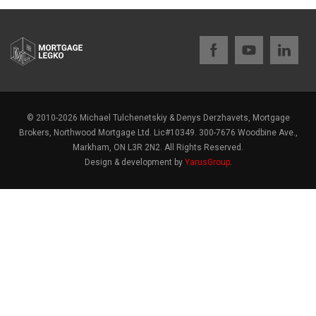
© 2010-2026 Michael Tulchenetskiy & Denys Derzhavets, Mortgage
Brokers, Northwood Mortgage Ltd. Lic#10349. 300-7676 Woodbine Ave.,
Markham, ON L3R 2N2. All Rights Reserved.
Design & development by
YarusGroup
.