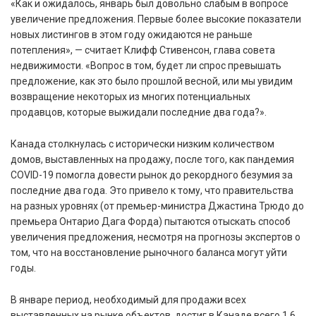
«Как и ожидалось, январь был довольно слабым в вопросе
увеличение предложения. Первые более высокие показатели
новых листингов в этом году ожидаются не раньше
потепления», — считает Клифф Стивенсон, глава совета
недвижимости. «Вопрос в том, будет ли спрос превышать
предложение, как это было прошлой весной, или мы увидим
возвращение некоторых из многих потенциальных
продавцов, которые выжидали последние два года?».
Канада столкнулась с исторически низким количеством
домов, выставленных на продажу, после того, как пандемия
COVID-19 помогла довести рынок до рекордного безумия за
последние два года. Это привело к тому, что правительства
на разных уровнях (от премьер-министра Джастина Трюдо до
премьера Онтарио Дага Форда) пытаются отыскать способ
увеличения предложения, несмотря на прогнозы экспертов о
том, что на восстановление рыночного баланса могут уйти
годы.
В январе период, необходимый для продажи всех
выставленных на рынке объектов, достиг в Канаде всего 1.6